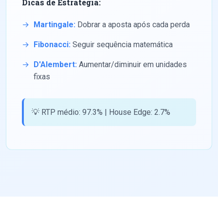
Dicas de Estratégia:
Martingale:
Dobrar a aposta após cada perda
Fibonacci:
Seguir sequência matemática
D'Alembert:
Aumentar/diminuir em unidades
fixas
💡 RTP médio: 97.3% | House Edge: 2.7%