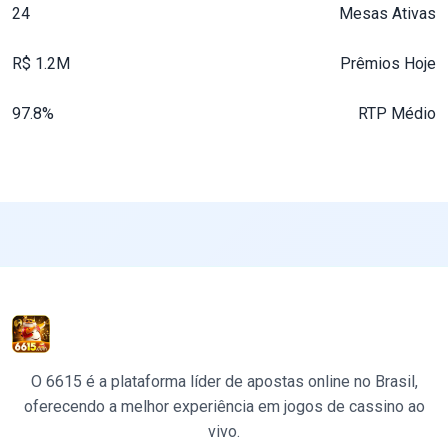
24
Mesas Ativas
R$ 1.2M
Prêmios Hoje
97.8%
RTP Médio
O 6615 é a plataforma líder de apostas online no Brasil,
oferecendo a melhor experiência em jogos de cassino ao
vivo.