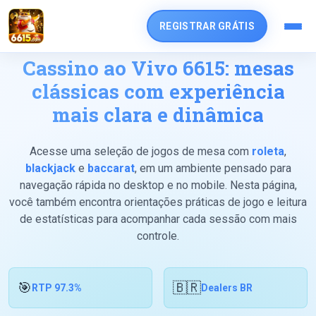
REGISTRAR GRÁTIS
Cassino ao Vivo 6615: mesas
clássicas com experiência
mais clara e dinâmica
Acesse uma seleção de jogos de mesa com
roleta
,
blackjack
e
baccarat
, em um ambiente pensado para
navegação rápida no desktop e no mobile. Nesta página,
você também encontra orientações práticas de jogo e leitura
de estatísticas para acompanhar cada sessão com mais
controle.
🎯
🇧🇷
RTP 97.3%
Dealers BR