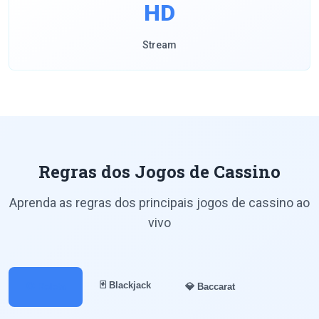
HD
Stream
Regras dos Jogos de Cassino
Aprenda as regras dos principais jogos de cassino ao
vivo
🃏 Blackjack
🎯 Roleta
💎 Baccarat