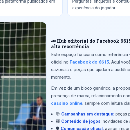
 da plataforma publicados em
Perguntas, enquetes e conteúd
experiência do jogador.
📣 Hub editorial do Facebook 66
alta recorrência
Este espaço funciona como referência v
oficial no
Facebook do 6615
. Aqui vo
sazonais e peças que ajudam a audiênc
momento.
Em vez de um bloco genérico, a propos
presença de marca, relacionamento co
cassino online
, sempre com leitura cl
🎯
Campanhas em destaque:
peças p
🎰
Conteúdo de jogos:
novidades de s
🛡️
Comunicação oficial:
avisos import