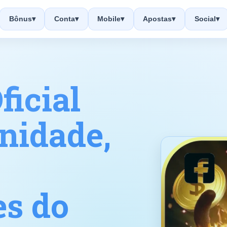
Bônus
▾
Conta
▾
Mobile
▾
Apostas
▾
Social
▾
ficial
nidade,
es do