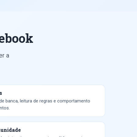
cebook
er a
s
de banca, leitura de regras e comportamento
ntos.
munidade